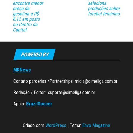
encontra menor
seleciona
preço da
produções sobre
gasolina a R$
futebol feminino
6,12 em posto
no Centro da
Capital
POWERED BY
MRNews
Contato parcerias /Partnerships:
midia@oimeliga.com.br
Redação / Editor:
suporte@oimeliga.com.br
Apoio:
BrazilSoccer
Criado com
WordPress
|
Tema:
Envo Magazine