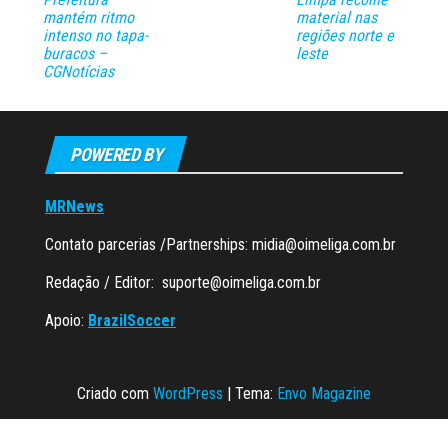
mantém ritmo
material nas
intenso no tapa-
regiões norte e
buracos –
leste
CGNotícias
POWERED BY
MRNews
Contato parcerias /Partnerships:
midia@oimeliga.com.br
Redação / Editor:
suporte@oimeliga.com.br
Apoio:
BrazilSoccer
Criado com
WordPress
|
Tema:
Envo Magazine