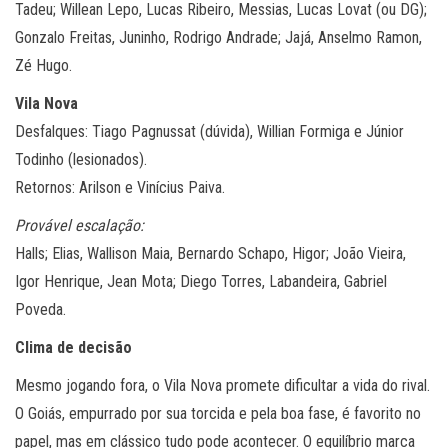
Tadeu; Willean Lepo, Lucas Ribeiro, Messias, Lucas Lovat (ou DG);
Gonzalo Freitas, Juninho, Rodrigo Andrade; Jajá, Anselmo Ramon,
Zé Hugo.
Vila Nova
Desfalques: Tiago Pagnussat (dúvida), Willian Formiga e Júnior
Todinho (lesionados).
Retornos: Arilson e Vinícius Paiva.
Provável escalação:
Halls; Elias, Wallison Maia, Bernardo Schapo, Higor; João Vieira,
Igor Henrique, Jean Mota; Diego Torres, Labandeira, Gabriel
Poveda.
Clima de decisão
Mesmo jogando fora, o Vila Nova promete dificultar a vida do rival.
O Goiás, empurrado por sua torcida e pela boa fase, é favorito no
papel, mas em clássico tudo pode acontecer. O equilíbrio marca