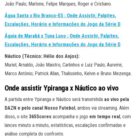
João Paulo; Marlone, Felipe Marques, Roger e Cristiano.
Água Santa x Rio Branco-ES ; Onde Assistir, Palpites,
Escalações, Horário e Informações do Jogo da Série D
Águia de Marabá x Tuna Luso ; Onde Assistir, Palpites,
Escalações, Horário e Informações do Jogo da Série D
Náutico (Técnico: Hélio dos Anjos):
Muriel; Arnaldo, João Maistro, Carlinhos e Luiz Paulo; Auremir,
Marco Antônio; Patrick Allan, Thalissinho, Kelvin e Bruno Mezenga.
Onde assistir Ypiranga x Náutico ao vivo
A partida entre Ypiranga e Náutico será transmitida
ao vivo pela
DAZN e pelo canal Nosso Futebol
, ambos via streaming. Além
disso, o site
365Scores
acompanha o jogo
em tempo real
, com
lances minuto a minuto, estatísticas, escalações confirmadas e
análise completa do confronto.