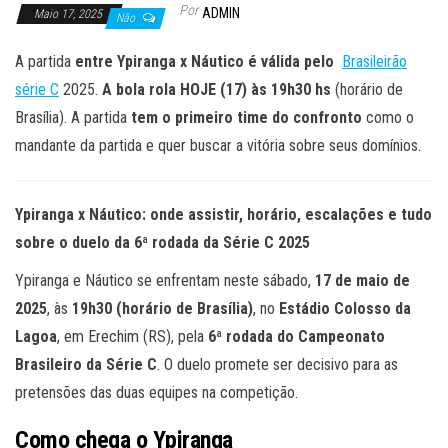
Por
ADMIN
Maio 17, 2025
Não
A partida
entre Ypiranga x Náutico
é válida pelo
Brasileirão
série C
2025.
A bola rola HOJE (17
) às 19h30 hs
(horário de
Brasília). A partida
tem o primeiro time do confronto
como o
mandante da partida e quer buscar a vitória sobre seus domínios.
Ypiranga x Náutico: onde assistir, horário, escalações e tudo
sobre o duelo da 6ª rodada da Série C 2025
Ypiranga e Náutico se enfrentam neste sábado,
17 de maio de
2025
, às
19h30 (horário de Brasília)
, no
Estádio Colosso da
Lagoa
, em Erechim (RS), pela
6ª rodada do Campeonato
Brasileiro da Série C
. O duelo promete ser decisivo para as
pretensões das duas equipes na competição.
Como chega o Ypiranga