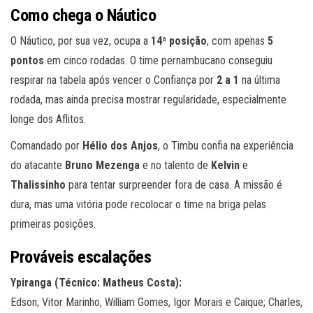
Como chega o Náutico
O Náutico, por sua vez, ocupa a
14ª posição
, com apenas
5
pontos
em cinco rodadas. O time pernambucano conseguiu
respirar na tabela após vencer o Confiança por
2 a 1
na última
rodada, mas ainda precisa mostrar regularidade, especialmente
longe dos Aflitos.
Comandado por
Hélio dos Anjos
, o Timbu confia na experiência
do atacante
Bruno Mezenga
e no talento de
Kelvin
e
Thalissinho
para tentar surpreender fora de casa. A missão é
dura, mas uma vitória pode recolocar o time na briga pelas
primeiras posições.
Prováveis escalações
Ypiranga (Técnico: Matheus Costa):
Edson; Vitor Marinho, William Gomes, Igor Morais e Caique; Charles,