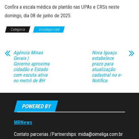
Confira a escala médica de plantão nas UPAs e CRSs neste
domingo, dia 08 de junho de 2025.
Categoria
Uncategorized
Agência Minas
Nova Iguaçu
Gerais |
estabelece
Governo aproxima
prazo para
cidadão e Estado
atualização
com escuta ativa
cadastral no e-
no metrô de BH
Notifica
POWERED BY
MRNews
Contato parcerias /Partnerships:
midia@oimeliga.com.br