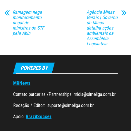
Ramagem nega
Agência Minas
monitoramento
Gerais | Governo
ilegal de
de Minas
ministros do STF
detalha ações
pela Abin
ambientais na
Assembleia
Legislativa
POWERED BY
MRNews
Contato parcerias /Partnerships:
midia@oimeliga.com.br
Redação / Editor:
suporte@oimeliga.com.br
Apoio:
BrazilSoccer