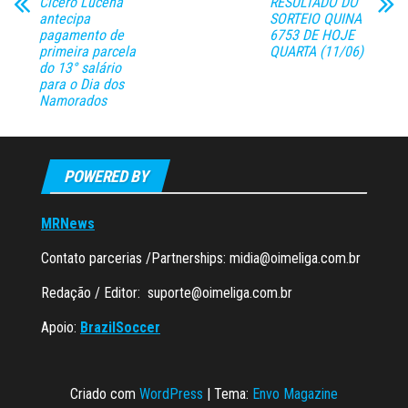
Cícero Lucena
RESULTADO DO
antecipa
SORTEIO QUINA
pagamento de
6753 DE HOJE
primeira parcela
QUARTA (11/06)
do 13° salário
para o Dia dos
Namorados
POWERED BY
MRNews
Contato parcerias /Partnerships:
midia@oimeliga.com.br
Redação / Editor:
suporte@oimeliga.com.br
Apoio:
BrazilSoccer
Criado com
WordPress
|
Tema:
Envo Magazine