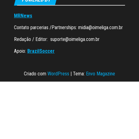
MRNews
Contato parcerias /Partnerships:
midia@oimeliga.com.br
Redação / Editor:
suporte@oimeliga.com.br
Apoio:
BrazilSoccer
Criado com
WordPress
|
Tema:
Envo Magazine