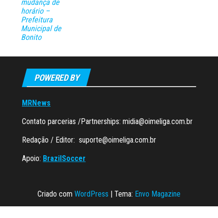
mudança de
horário –
Prefeitura
Municipal de
Bonito
POWERED BY
MRNews
Contato parcerias /Partnerships:
midia@oimeliga.com.br
Redação / Editor:
suporte@oimeliga.com.br
Apoio:
BrazilSoccer
Criado com
WordPress
|
Tema:
Envo Magazine