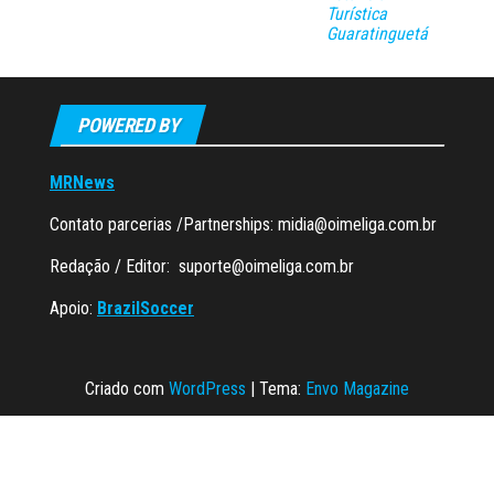
Turística
Guaratinguetá
POWERED BY
MRNews
Contato parcerias /Partnerships:
midia@oimeliga.com.br
Redação / Editor:
suporte@oimeliga.com.br
Apoio:
BrazilSoccer
Criado com
WordPress
|
Tema:
Envo Magazine