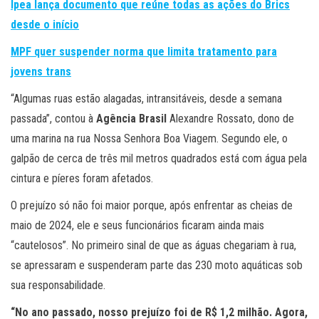
Ipea lança documento que reúne todas as ações do Brics
desde o início
MPF quer suspender norma que limita tratamento para
jovens trans
“Algumas ruas estão alagadas, intransitáveis, desde a semana
passada”, contou à
Agência Brasil
Alexandre Rossato, dono de
uma marina na rua Nossa Senhora Boa Viagem. Segundo ele, o
galpão de cerca de três mil metros quadrados está com água pela
cintura e píeres foram afetados.
O prejuízo só não foi maior porque, após enfrentar as cheias de
maio de 2024, ele e seus funcionários ficaram ainda mais
“cautelosos”. No primeiro sinal de que as águas chegariam à rua,
se apressaram e suspenderam parte das 230 moto aquáticas sob
sua responsabilidade.
“No ano passado, nosso prejuízo foi de R$ 1,2 milhão. Agora,