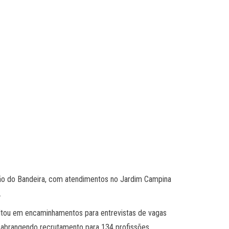
ião do Bandeira, com atendimentos no Jardim Campina
.
sultou em encaminhamentos para entrevistas de vagas
), abrangendo recrutamento para 134 profissões