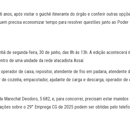
6 anos, após visitar o guichê itinerante do órgão e conferir outras opçõ
quem precisa economizar tempo para resolver questões junto ao Poder 
ã de segunda-feira, 30 de junho, das 8h às 13h. A edição acontecerá n
entro de uma unidade da rede atacadista Assaí.
operador de caixa, repositor, atendente de frio em padaria, atendente 
iar de cozinha, empacotador, ajudante de carga e descarga, operador de
a Marechal Deodoro, 5.682, e, para concorrer, precisam estar munidos
mações sobre o 29° Emprega CG de 2025 podem ser obtidas pelo telefo