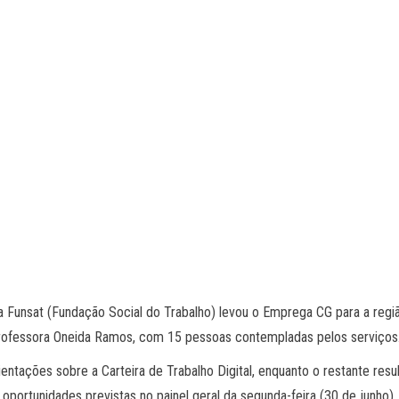
a Funsat (Fundação Social do Trabalho) levou o Emprega CG para a reg
 Professora Oneida Ramos, com 15 pessoas contempladas pelos serviços
ntações sobre a Carteira de Trabalho Digital, enquanto o restante re
oportunidades previstas no painel geral da segunda-feira (30 de junho