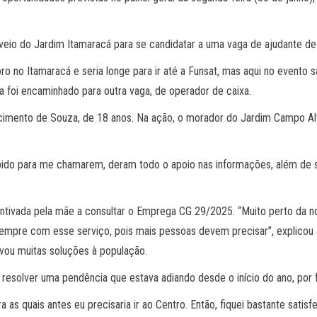
veio do Jardim Itamaracá para se candidatar a uma vaga de ajudante de
o no Itamaracá e seria longe para ir até a Funsat, mas aqui no evento 
da foi encaminhado para outra vaga, de operador de caixa.
imento de Souza, de 18 anos. Na ação, o morador do Jardim Campo Alt
rápido para me chamarem, deram todo o apoio nas informações, além de s
centivada pela mãe a consultar o Emprega CG 29/2025. “Muito perto da no
empre com esse serviço, pois mais pessoas devem precisar”, explicou 
evou muitas soluções à população.
resolver uma pendência que estava adiando desde o início do ano, por f
a as quais antes eu precisaria ir ao Centro. Então, fiquei bastante sat