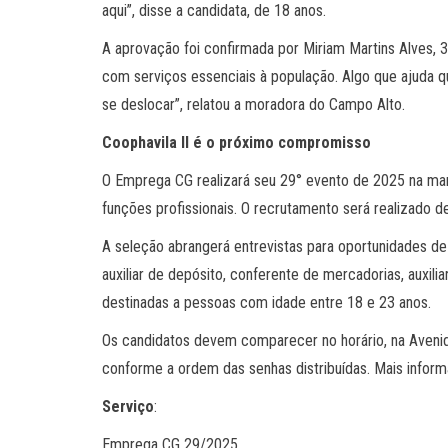
aqui”, disse a candidata, de 18 anos.
A aprovação foi confirmada por Miriam Martins Alves, 3
com serviços essenciais à população. Algo que ajuda 
se deslocar”, relatou a moradora do Campo Alto.
Coophavila II é o próximo compromisso
O Emprega CG realizará seu 29° evento de 2025 na manh
funções profissionais. O recrutamento será realizado d
A seleção abrangerá entrevistas para oportunidades de 
auxiliar de depósito, conferente de mercadorias, auxil
destinadas a pessoas com idade entre 18 e 23 anos.
Os candidatos devem comparecer no horário, na Avenid
conforme a ordem das senhas distribuídas. Mais infor
Serviço
:
Emprega CG 29/2025