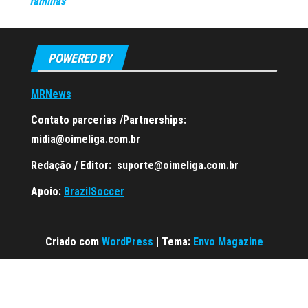
famílias
POWERED BY
MRNews
Contato parcerias /Partnerships:
midia@oimeliga.com.br
Redação / Editor:
suporte@oimeliga.com.br
Apoio:
BrazilSoccer
Criado com
WordPress
|
Tema:
Envo Magazine