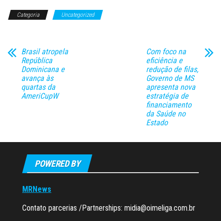
Categoria
Uncategorized
Brasil atropela
Com foco na
República
eficiência e
Dominicana e
redução de filas,
avança às
Governo de MS
quartas da
apresenta nova
AmeriCupW
estratégia de
financiamento
da Saúde no
Estado
POWERED BY
MRNews
Contato parcerias /Partnerships:
midia@oimeliga.com.br