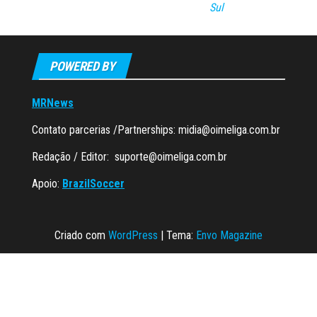
Sul
POWERED BY
MRNews
Contato parcerias /Partnerships:
midia@oimeliga.com.br
Redação / Editor:
suporte@oimeliga.com.br
Apoio:
BrazilSoccer
Criado com
WordPress
|
Tema:
Envo Magazine