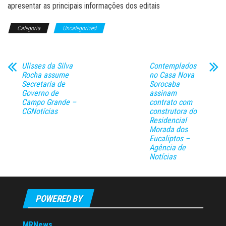
apresentar as principais informações dos editais
Categoria
Uncategorized
Ulisses da Silva
Contemplados
Rocha assume
no Casa Nova
Secretaria de
Sorocaba
Governo de
assinam
Campo Grande –
contrato com
CGNotícias
construtora do
Residencial
Morada dos
Eucaliptos –
Agência de
Notícias
POWERED BY
MRNews