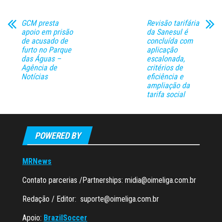
GCM presta
Revisão tarifária
apoio em prisão
da Sanesul é
de acusado de
concluída com
furto no Parque
aplicação
das Águas –
escalonada,
Agência de
critérios de
Notícias
eficiência e
ampliação da
tarifa social
POWERED BY
MRNews
Contato parcerias /Partnerships:
midia@oimeliga.com.br
Redação / Editor:
suporte@oimeliga.com.br
Apoio:
BrazilSoccer