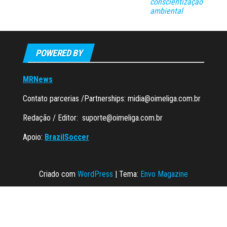
conscientização
ambiental
POWERED BY
MRNews
Contato parcerias /Partnerships:
midia@oimeliga.com.br
Redação / Editor:
suporte@oimeliga.com.br
Apoio:
BrazilSoccer
Criado com
WordPress
|
Tema:
Envo Magazine