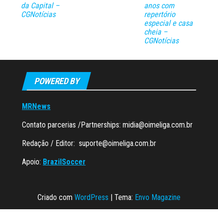
da Capital –
anos com
CGNotícias
repertório
especial e casa
cheia –
CGNotícias
POWERED BY
MRNews
Contato parcerias /Partnerships:
midia@oimeliga.com.br
Redação / Editor:
suporte@oimeliga.com.br
Apoio:
BrazilSoccer
Criado com
WordPress
|
Tema:
Envo Magazine