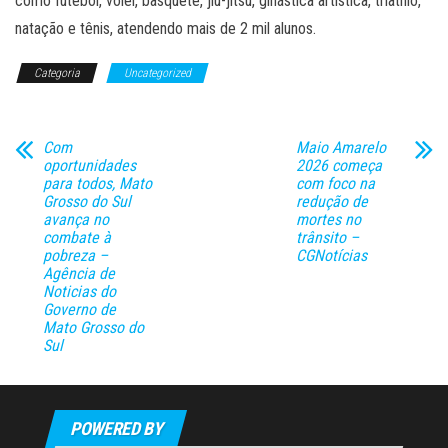
como futebol, vôlei, basquete, jiu-jítsu, ginástica artística, triathlo,
natação e tênis, atendendo mais de 2 mil alunos.
Categoria
Uncategorized
Com
Maio Amarelo
oportunidades
2026 começa
para todos, Mato
com foco na
Grosso do Sul
redução de
avança no
mortes no
combate à
trânsito –
pobreza –
CGNotícias
Agência de
Noticias do
Governo de
Mato Grosso do
Sul
POWERED BY