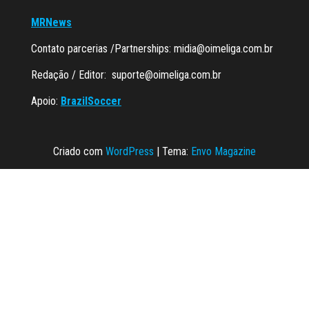
MRNews
Contato parcerias /Partnerships:
midia@oimeliga.com.br
Redação / Editor:
suporte@oimeliga.com.br
Apoio:
BrazilSoccer
Criado com
WordPress
|
Tema:
Envo Magazine