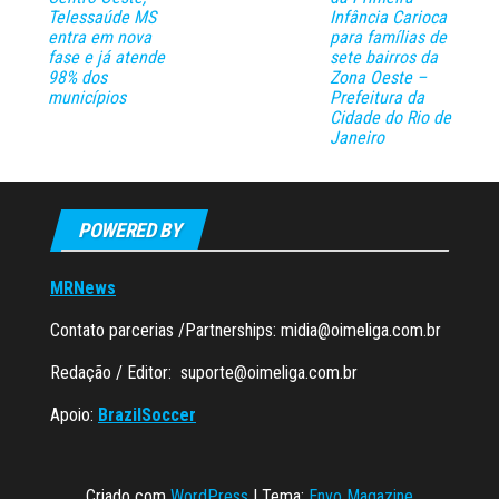
Telessaúde MS
Infância Carioca
entra em nova
para famílias de
fase e já atende
sete bairros da
98% dos
Zona Oeste –
municípios
Prefeitura da
Cidade do Rio de
Janeiro
POWERED BY
MRNews
Contato parcerias /Partnerships:
midia@oimeliga.com.br
Redação / Editor:
suporte@oimeliga.com.br
Apoio:
BrazilSoccer
Criado com
WordPress
|
Tema:
Envo Magazine