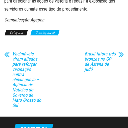
para direcionar as ações de vistoria e reduzir a exposição dos
servidores durante esse tipo de procedimento.
Comunicação Agepen
Categoria
Uncategorized
Vacimóveis
Brasil fatura três
viram aliados
bronzes no GP
para reforçar
de Astana de
vacinação
judô
contra
chikungunya –
Agência de
Noticias do
Governo de
Mato Grosso do
Sul