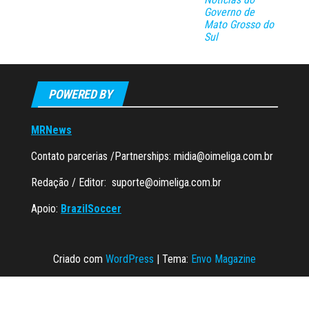
Governo de
Mato Grosso do
Sul
POWERED BY
MRNews
Contato parcerias /Partnerships:
midia@oimeliga.com.br
Redação / Editor:
suporte@oimeliga.com.br
Apoio:
BrazilSoccer
Criado com
WordPress
|
Tema:
Envo Magazine